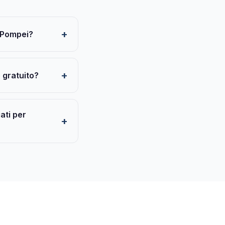
r Pompei?
è gratuito?
iati per