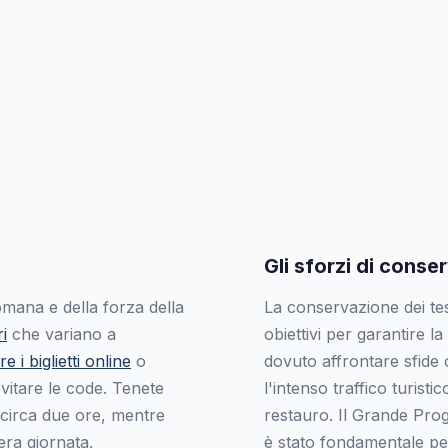
Gli sforzi di conse
omana e della forza della
La conservazione dei teso
i
che variano a
obiettivi per garantire la
e i biglietti online
o
dovuto affrontare sfide 
evitare le code. Tenete
l'intenso traffico turis
 circa due ore, mentre
restauro. Il Grande Pro
era giornata.
è stato fondamentale per 