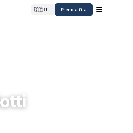
Prenota Ora
🇮🇹 IT
otti