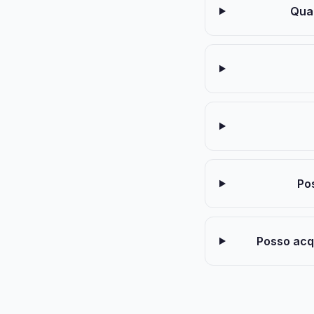
Qual
Pos
Posso acqui