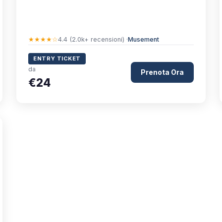
★★★★☆
4.4 (2.0k+ recensioni) ·
Musement
ENTRY TICKET
da
Prenota Ora
€24