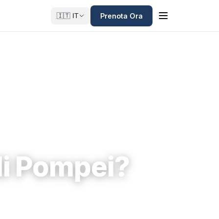
Prenota Ora
🇮🇹 IT
 di Pompei?