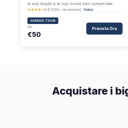
le sue strade e le sue rovine ben conservate.
★★★★½
4.8 (120+ recensioni) ·
Viator
GUIDED TOUR
da
Prenota Ora
€50
Acquistare i big