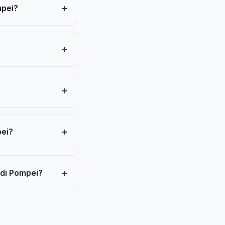
mpei?
pei?
e di Pompei?